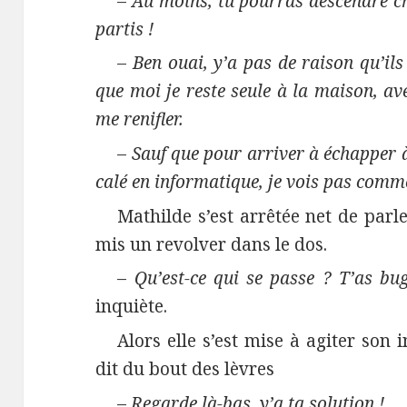
–
Au moins, tu pourras descendre c
partis !
–
Ben ouai, y’a pas de raison qu’ils
que moi je reste seule à la maison, av
me renifler.
–
Sauf que pour arriver à échapper à 
calé en informatique, je vois pas com
Mathilde s’est arrêtée net de parl
mis un revolver dans le dos.
–
Qu’est-ce qui se passe ? T’as bu
inquiète.
Alors elle s’est mise à agiter son 
dit du bout des lèvres
–
Regarde là-bas, y’a ta solution !