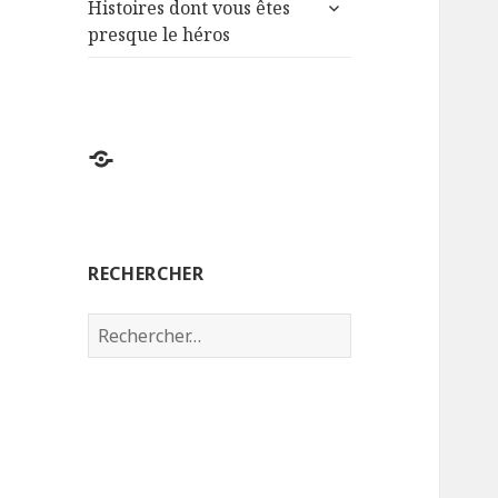
ouvrir
sous-
Histoires dont vous êtes
le
menu
presque le héros
sous-
menu
Chapitre
1
–
Le
RECHERCHER
rêve
Rechercher :