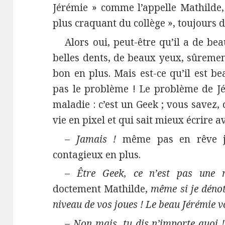
Jérémie » comme l’appelle Mathilde,
plus craquant du collège », toujours 
Alors oui, peut-être qu’il a de be
belles dents, de beaux yeux, sûreme
bon en plus. Mais est-ce qu’il est bea
pas le problème ! Le problème de Jér
maladie : c’est un Geek ; vous savez,
vie en pixel et qui sait mieux écrire a
–
Jamais !
même pas en rêve j’
contagieux en plus.
–
Être Geek, ce n’est pas une 
doctement Mathilde,
même si je dénot
niveau de vos joues ! Le beau Jérémie vou
–
Non mais, tu dis n’importe quoi !