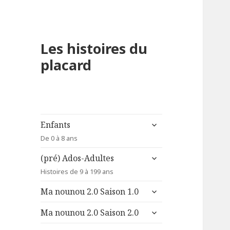
Les histoires du
placard
ouvrir
Enfants
le
De 0 à 8 ans
sous-
ouvrir
menu
(pré) Ados-Adultes
le
Histoires de 9 à 199 ans
sous-
ouvrir
menu
Ma nounou 2.0 Saison 1.0
le
ouvrir
sous-
Ma nounou 2.0 Saison 2.0
le
menu