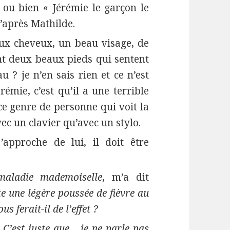
 ou bien « Jérémie le garçon le
d’après Mathilde.
aux cheveux, un beau visage, de
nt deux beaux pieds qui sentent
u ? je n’en sais rien et ce n’est
émie, c’est qu’il a une terrible
 ce genre de personne qui voit la
vec un clavier qu’avec un stylo.
approche de lui, il doit être
maladie mademoiselle
, m’a dit
e une légère poussée de fièvre au
s ferait-il de l’effet ?
 C’est juste que… je ne parle pas