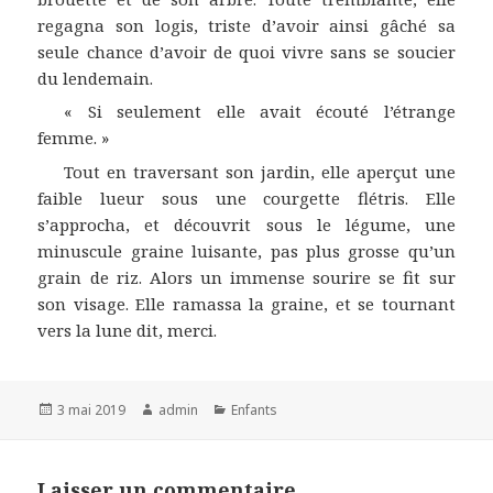
regagna son logis, triste d’avoir ainsi gâché sa
seule chance d’avoir de quoi vivre sans se soucier
du lendemain.
« Si seulement elle avait écouté l’étrange
femme. »
Tout en traversant son jardin, elle aperçut une
faible lueur sous une courgette flétris. Elle
s’approcha, et découvrit sous le légume, une
minuscule graine luisante, pas plus grosse qu’un
grain de riz. Alors un immense sourire se fit sur
son visage. Elle ramassa la graine, et se tournant
vers la lune dit, merci.
Publié
Auteur
Catégories
3 mai 2019
admin
Enfants
le
Laisser un commentaire