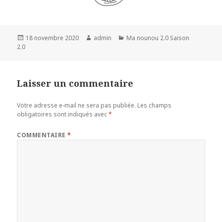
Publié
Auteur
Catégories
18 novembre 2020
admin
Ma nounou 2.0 Saison
le
2.0
Laisser un commentaire
Votre adresse e-mail ne sera pas publiée.
Les champs
obligatoires sont indiqués avec
*
COMMENTAIRE
*