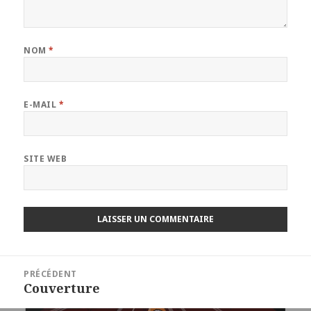
NOM
*
E-MAIL
*
SITE WEB
Navigation
PRÉCÉDENT
de
Couverture
Article
l’article
précédent :