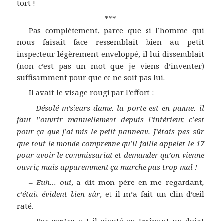
tort !
***
Pas complètement, parce que si l’homme qui
nous faisait face ressemblait bien au petit
inspecteur légèrement enveloppé, il lui dissemblait
(non c’est pas un mot que je viens d’inventer)
suffisamment pour que ce ne soit pas lui.
Il avait le visage rougi par l’effort :
–
Désolé m’sieurs dame, la porte est en panne, il
faut l’ouvrir manuellement depuis l’intérieur, c’est
pour ça que j’ai mis le petit panneau. J’étais pas sûr
que tout le monde comprenne qu’il faille appeler le 17
pour avoir le commissariat et demander qu’on vienne
ouvrir, mais apparemment ça marche pas trop mal !
–
Euh… oui
, a dit mon père en me regardant
,
c’était évident bien sûr
, et il m’a fait un clin d’œil
raté.
–
Par contre
, a-t-il ajouté en traînant un doigt