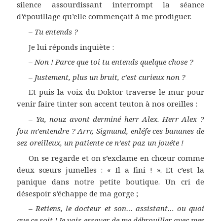
silence assourdissant interrompt la séance
d’épouillage qu’elle commençait à me prodiguer.
–
Tu entends ?
Je lui réponds inquiète :
–
Non ! Parce que toi tu entends quelque chose ?
–
Justement, plus un bruit, c’est curieux non ?
Et puis la voix du Doktor traverse le mur pour
venir faire tinter son accent teuton à nos oreilles :
–
Ya, nouz avont derminé herr Alex. Herr Alex ?
fou m’entendre ? Arrr, Sigmund, enléfe ces bananes de
sez oreilleux, un patiente ce n’est paz un jouéte !
On se regarde et on s’exclame en chœur comme
deux sœurs jumelles : « Il a fini ! ». Et c’est la
panique dans notre petite boutique. Un cri de
désespoir s’échappe de ma gorge ;
–
Retiens, le docteur et son… assistant… ou quoi
que ce soit ! Je vais essayer de me débrouiller avec mes