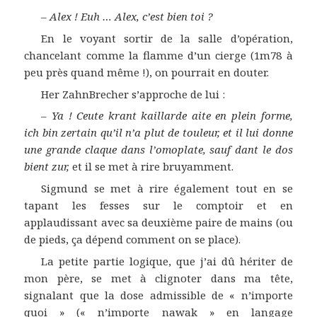
–
Alex ! Euh … Alex, c’est bien toi ?
En le voyant sortir de la salle d’opération,
chancelant comme la flamme d’un cierge (1m78 à
peu près quand même !), on pourrait en douter.
Her ZahnBrecher s’approche de lui :
–
Ya ! Ceute krant kaillarde aite en plein forme,
ich bin zertain qu’il n’a plut de touleur, et il lui donne
une grande claque dans l’omoplate, sauf dant le dos
bient zur,
et il se met à rire bruyamment.
Sigmund se met à rire également tout en se
tapant les fesses sur le comptoir et en
applaudissant avec sa deuxième paire de mains (ou
de pieds, ça dépend comment on se place).
La petite partie logique, que j’ai dû hériter de
mon père, se met à clignoter dans ma tête,
signalant que la dose admissible de « n’importe
quoi » (« n’importe nawak » en langage