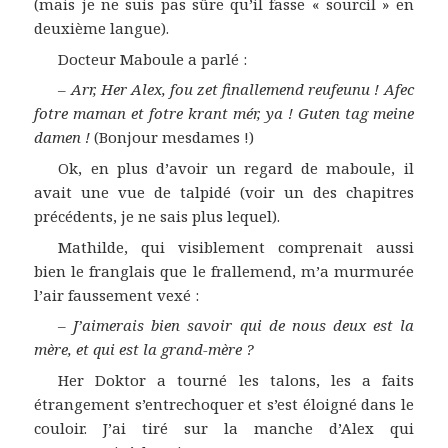
(mais je ne suis pas sûre qu’il fasse « sourcil » en
deuxième langue).
Docteur Maboule a parlé :
–
Arr, Her Alex, fou zet finallemend reufeunu ! Afec
fotre maman et fotre krant mér, ya ! Guten tag meine
damen !
(Bonjour mesdames !)
Ok, en plus d’avoir un regard de maboule, il
avait une vue de talpidé (voir un des chapitres
précédents, je ne sais plus lequel).
Mathilde, qui visiblement comprenait aussi
bien le franglais que le frallemend, m’a murmurée
l’air faussement vexé :
–
J’aimerais bien savoir qui de nous deux est la
mère, et qui est la grand-mère ?
Her Doktor a tourné les talons, les a faits
étrangement s’entrechoquer et s’est éloigné dans le
couloir. J’ai tiré sur la manche d’Alex qui