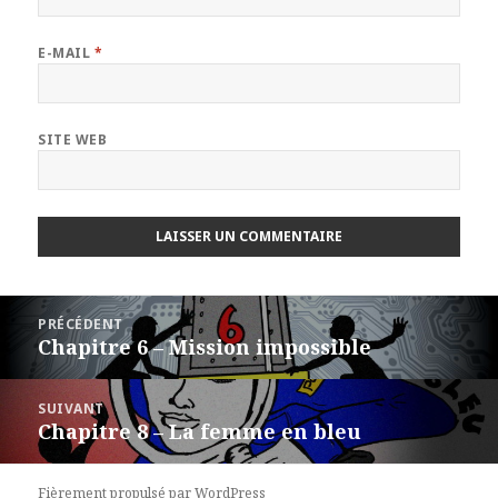
E-MAIL
*
SITE WEB
Navigation
PRÉCÉDENT
de
Chapitre 6 – Mission impossible
Article
l’article
précédent :
SUIVANT
Chapitre 8 – La femme en bleu
Article
suivant :
Fièrement propulsé par WordPress