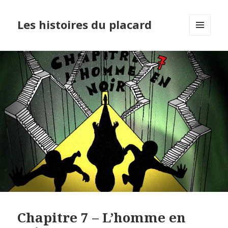
Les histoires du placard
MENU
ET
WIDGETS
Chapitre 7 – L’homme en