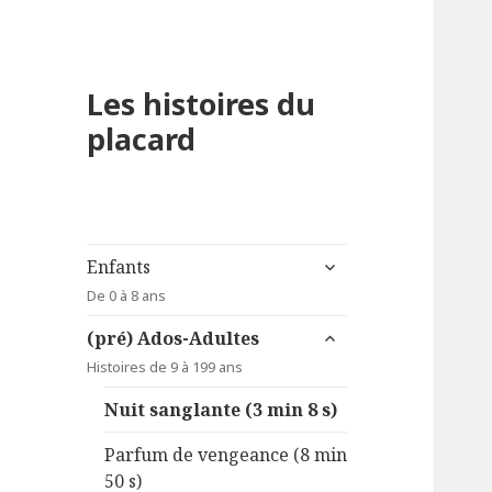
Les histoires du
placard
ouvrir
Enfants
le
De 0 à 8 ans
sous-
ouvrir
menu
(pré) Ados-Adultes
le
Histoires de 9 à 199 ans
sous-
menu
Nuit sanglante (3 min 8 s)
Parfum de vengeance (8 min
50 s)