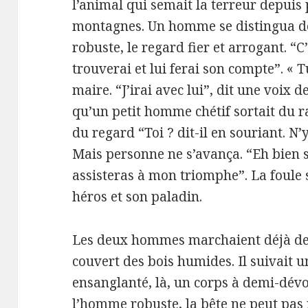
l’animal qui semait la terreur depuis
montagnes. Un homme se distingua de l
robuste, le regard fier et arrogant. “C
trouverai et lui ferai son compte”. « T
maire. “J’irai avec lui”, dit une voix
qu’un petit homme chétif sortait du r
du regard “Toi ? dit-il en souriant. N’y
Mais personne ne s’avança. “Eh bien s
assisteras à mon triomphe”. La foule s
héros et son paladin.
Les deux hommes marchaient déjà dep
couvert des bois humides. Il suivait un
ensanglanté, là, un corps à demi-dévoré
l’homme robuste, la bête ne peut pas