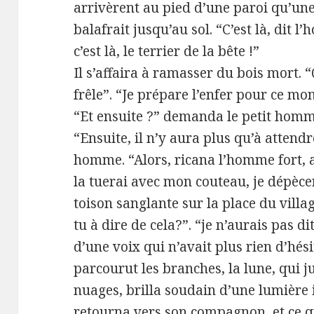
arrivèrent au pied d’une paroi qu’une
balafrait jusqu’au sol. “C’est là, dit 
c’est là, le terrier de la bête !”
Il s’affaira à ramasser du bois mort. 
frêle”. “Je prépare l’enfer pour ce mo
“Et ensuite ?” demanda le petit homme
“Ensuite, il n’y aura plus qu’à attendre
homme. “Alors, ricana l’homme fort, a
la tuerai avec mon couteau, je dépèce
toison sanglante sur la place du vill
tu à dire de cela?”. “je n’aurais pas d
d’une voix qui n’avait plus rien d’hési
parcourut les branches, la lune, qui j
nuages, brilla soudain d’une lumière 
retourna vers son compagnon, et ce qu’