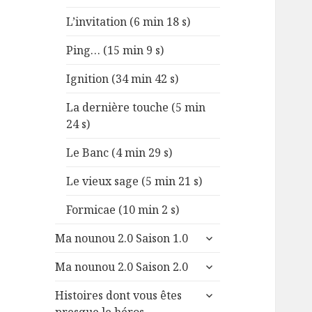
L’invitation (6 min 18 s)
Ping… (15 min 9 s)
Ignition (34 min 42 s)
La dernière touche (5 min
24 s)
Le Banc (4 min 29 s)
Le vieux sage (5 min 21 s)
Formicae (10 min 2 s)
ouvrir
Ma nounou 2.0 Saison 1.0
le
ouvrir
sous-
Ma nounou 2.0 Saison 2.0
le
menu
ouvrir
sous-
Histoires dont vous êtes
le
menu