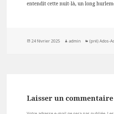
entendit cette nuit-là, un long hurlem
Publié
Auteur
Catégories
24 février 2025
admin
(pré) Ados-A
le
Laisser un commentaire
Votre adresse e-mail ne sera pas publiée.
Les