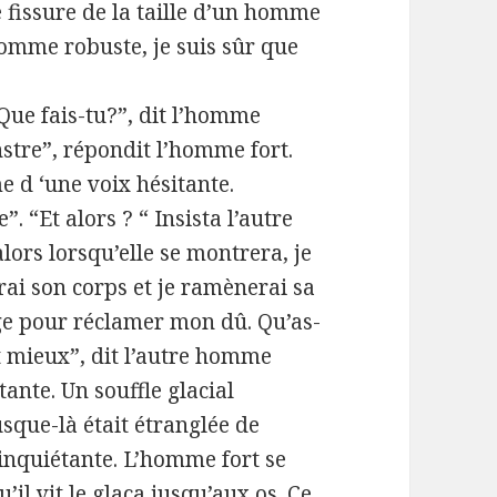
 fissure de la taille d’un homme
l’homme robuste, je suis sûr que
“Que fais-tu?”, dit l’homme
nstre”, répondit l’homme fort.
 d ‘une voix hésitante.
”. “Et alors ? “ Insista l’autre
lors lorsqu’elle se montrera, je
rai son corps et je ramènerai sa
age pour réclamer mon dû. Qu’as-
it mieux”, dit l’autre homme
tante. Un souffle glacial
usque-là était étranglée de
inquiétante. L’homme fort se
il vit le glaça jusqu’aux os. Ce